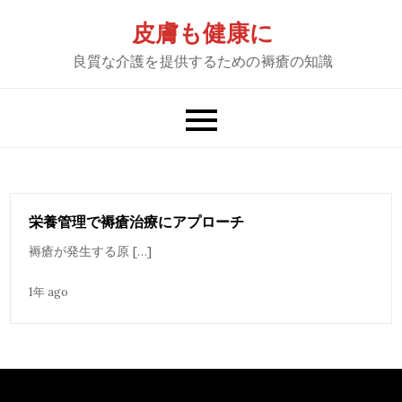
Skip
皮膚も健康に
to
良質な介護を提供するための褥瘡の知識
content
栄養管理で褥瘡治療にアプローチ
褥瘡が発生する原 […]
1年 ago